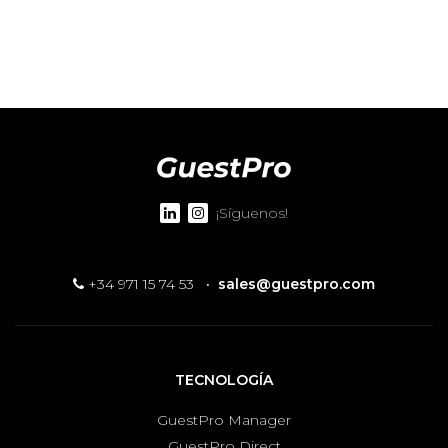
¡Síguenos!
+34 971 15 74 53
·
sales@guestpro.com
TECNOLOGÍA
GuestPro Manager
GuestPro Direct