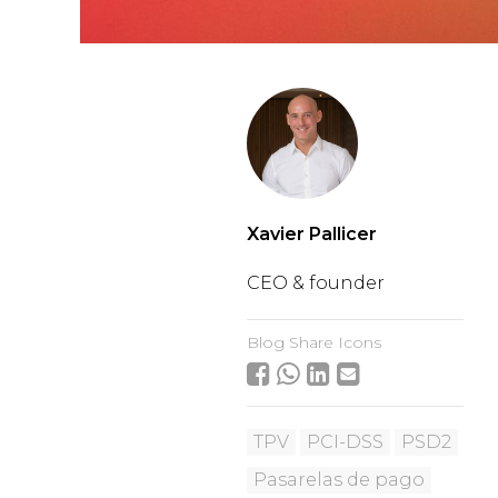
Xavier Pallicer
CEO & founder
Blog Share Icons
TPV
PCI-DSS
PSD2
Pasarelas de pago