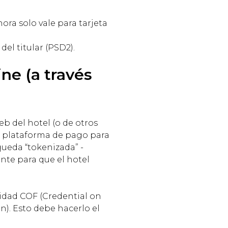
hora solo vale para tarjeta
el titular (PSD2).
ne (a través
eb del hotel (o de otros
la plataforma de pago para
 queda “tokenizada” -
ente para que el hotel
lidad COF (Credential on
on). Esto debe hacerlo el