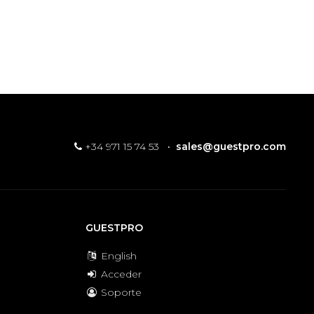
+34 971 15 74 53
·
sales@guestpro.com
GUESTPRO
English
Acceder
Soporte