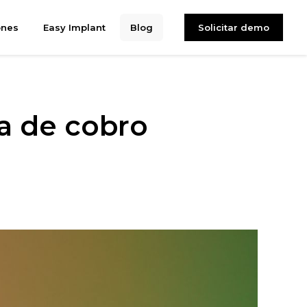
ones
Easy Implant
Blog
Solicitar demo
a de cobro