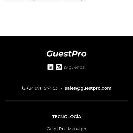
¡Síguenos!
+34 971 15 74 53
·
sales@guestpro.com
TECNOLOGÍA
GuestPro Manager