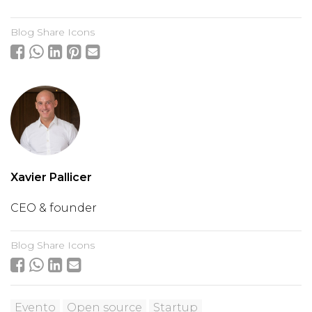
Blog Share Icons
Xavier Pallicer
CEO & founder
Blog Share Icons
Evento
Open source
Startup