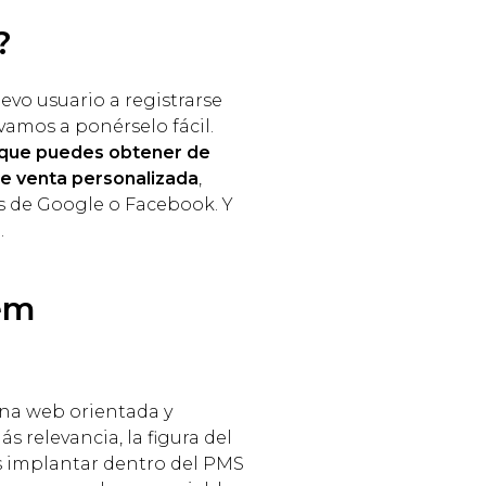
?
evo usuario a registrarse
vamos a ponérselo fácil.
n que puedes obtener de
 de venta personalizada
,
vés de Google o Facebook. Y
.
tem
una web orientada y
s relevancia, la figura del
os implantar dentro del PMS