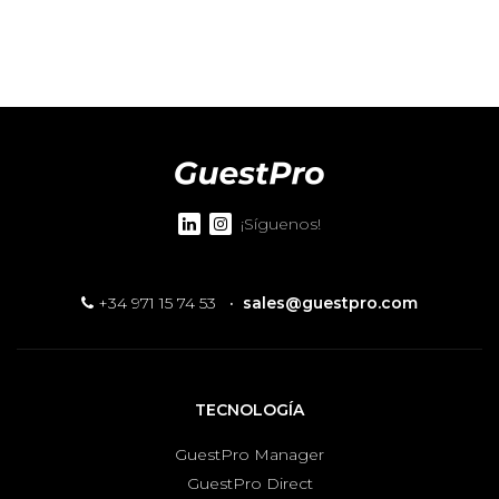
¡Síguenos!
+34 971 15 74 53
·
sales@guestpro.com
TECNOLOGÍA
GuestPro Manager
GuestPro Direct