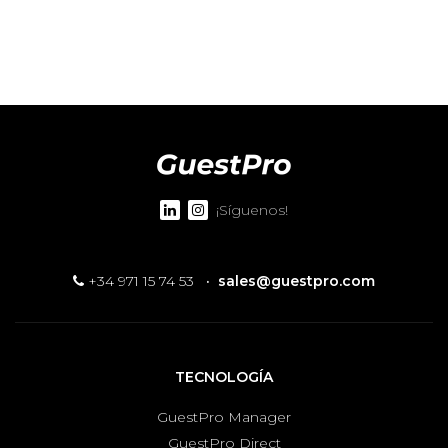
¡Síguenos!
+34 971 15 74 53
·
sales@guestpro.com
TECNOLOGÍA
GuestPro Manager
GuestPro Direct