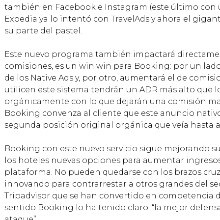
también en Facebook e Instagram (este último con 
Expedia ya lo intentó con TravelAds y ahora el gig
su parte del pastel.
Este nuevo programa también impactará directamen
comisiones, es un win win para Booking: por un lado
de los Native Ads y, por otro, aumentará el de comisi
utilicen este sistema tendrán un ADR más alto que l
orgánicamente con lo que dejarán una comisión may
Booking convenza al cliente que este anuncio nativo
segunda posición original orgánica que veía hasta a
Booking con este nuevo servicio sigue mejorando su
los hoteles nuevas opciones para aumentar ingresos
plataforma. No pueden quedarse con los brazos cru
innovando para contrarrestar a otros grandes del s
Tripadvisor que se han convertido en competencia di
sentido Booking lo ha tenido claro: “la mejor defen
ataque”.