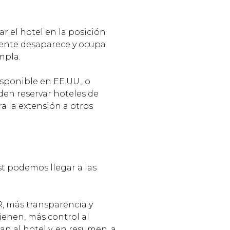
rar el hotel en la posición
emente desaparece y ocupa
mpla.
sponible en EE.UU., o
den reservar hoteles de
a la extensión a otros
t podemos llegar a las
, más transparencia y
ienen, más control al
n al hotel y, en resumen, a