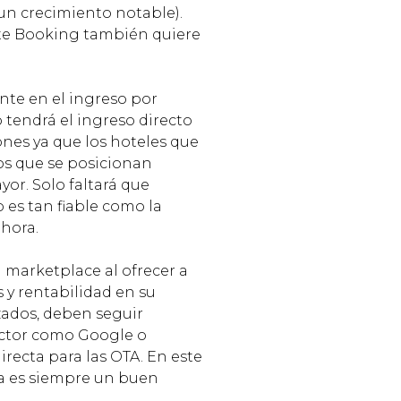
un crecimiento notable).
ante Booking también quiere
te en el ingreso por
 tendrá el ingreso directo
ones ya que los hoteles que
os que se posicionan
or. Solo faltará que
 es tan fiable como la
hora.
 marketplace al ofrecer a
 y rentabilidad en su
zados, deben seguir
ector como Google o
recta para las OTA. En este
sa es siempre un buen