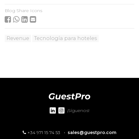
Blog Share Icons
Revenue
Tecnología para hoteles
¡Síguenos!
+34 971 15 74 53
·
sales@guestpro.com