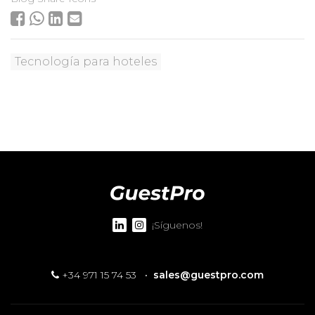
Tecnología para hoteles
¡Síguenos!
+34 971 15 74 53
·
sales@guestpro.com