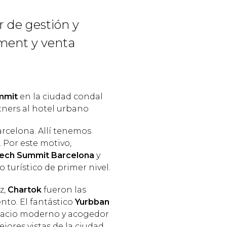
 de gestión y
ment y venta
mmit
en la ciudad condal
tners al hotel urbano
arcelona. Allí tenemos
 Por este motivo,
ech Summit Barcelona
y
 turístico de primer nivel.
z,
Chartok
fueron las
nto. El fantástico
Yurbban
spacio moderno y acogedor
jores vistas de la ciudad.