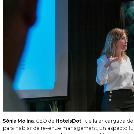
Sònia Molina
, CEO de
HotelsDot
, fue la encargada de
para hablar de revenue management, un aspecto f