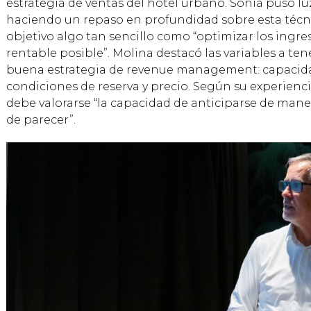
estrategia de ventas del hotel urbano. Sònia puso l
haciendo un repaso en profundidad sobre esta técn
objetivo algo tan sencillo como “optimizar los ingre
rentable posible”. Molina destacó las variables a te
buena estrategia de revenue management: capacidad,
condiciones de reserva y precio. Según su experien
debe valorarse “la capacidad de anticiparse de mane
de parecer”.