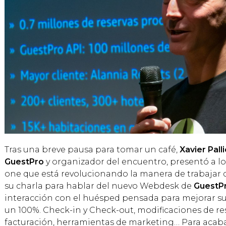
Tras una breve pausa para tomar un café,
Xavier Palli
GuestPro
y organizador del encuentro, presentó a los
one que está revolucionando la manera de trabajar d
su charla para hablar del nuevo Webdesk de
GuestP
interacción con el huésped pensada para mejorar su
un 100%. Check-in y Check-out, modificaciones de res
facturación, herramientas de marketing… Para acab