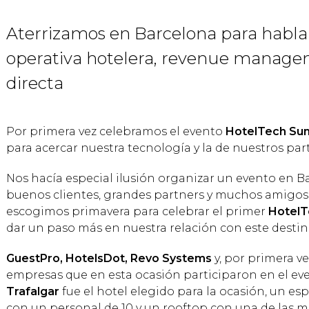
Aterrizamos en Barcelona para hablar
operativa hotelera, revenue manage
directa
Por primera vez celebramos el evento
HotelTech Su
para acercar nuestra tecnología y la de nuestros par
Nos hacía especial ilusión organizar un evento en B
buenos clientes, grandes partners y muchos amigos.
escogimos primavera para celebrar el primer
HotelT
dar un paso más en nuestra relación con este destino
GuestPro, HotelsDot, Revo Systems
y, por primera ve
empresas que en esta ocasión participaron en el eve
Trafalgar
fue el hotel elegido para la ocasión, un e
con un personal de 10 y un rooftop con una de las me