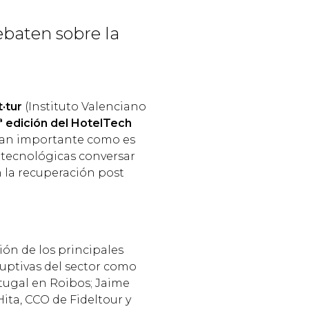
ebaten sobre la
t·tur
(Instituto Valenciano
ª edición del HotelTech
 tan importante como es
 tecnológicas conversar
n la recuperación post
ón de los principales
ruptivas del sector como
tugal en Roibos; Jaime
Hita, CCO de Fideltour y