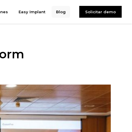
ones
Easy Implant
Blog
Solicitar demo
dorm