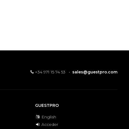
+34 971 15 74 53
·
sales@guestpro.com
GUESTPRO
English
Acceder