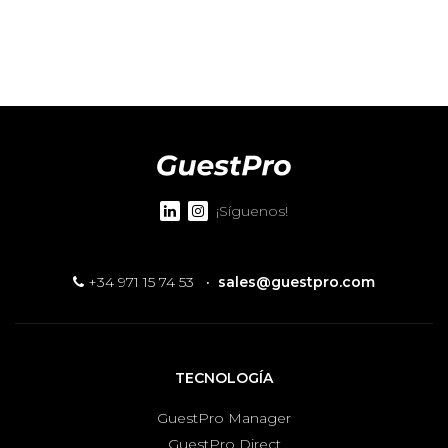
¡Síguenos!
+34 971 15 74 53
·
sales@guestpro.com
TECNOLOGÍA
GuestPro Manager
GuestPro Direct