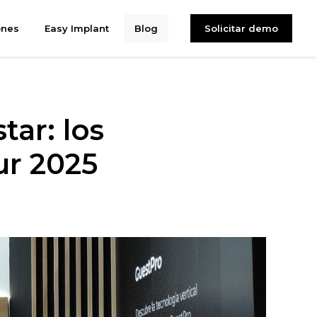
ones
Easy Implant
Blog
Solicitar demo
ar: los
ur 2025