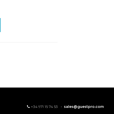
+34 971 15 74 53
·
sales@guestpro.com