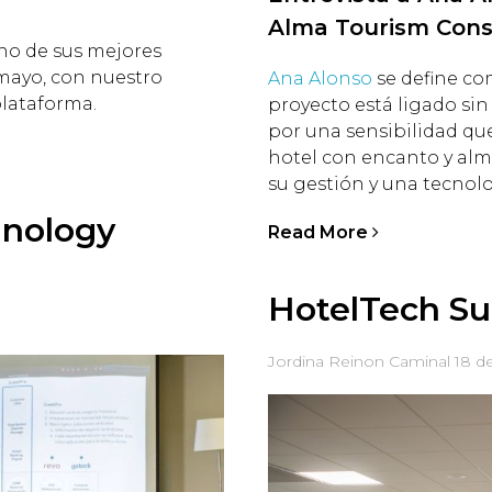
Alma Tourism Cons
uno de sus mejores
mayo, con nuestro
Ana Alonso
se define co
plataforma.
proyecto está ligado sin
por una sensibilidad qu
hotel con encanto y alma
su gestión y una tecnol
hnology
Read More
HotelTech Su
Jordina Reinon Caminal
18 d