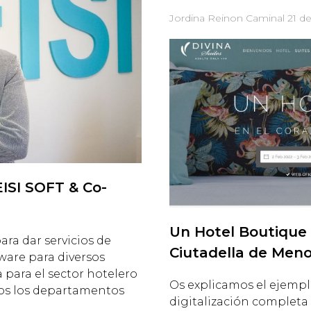
Jordina Reinon Caminal
21 d
EISI SOFT & Co-
Un Hotel Boutique 
a dar servicios de
Ciutadella de Men
tware para diversos
a para el sector hotelero
Os explicamos el ejemp
dos los departamentos
digitalización complet