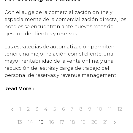
Con el auge de la comercialización online y
especialmente de la comercialización directa, los
hoteles se encuentran ante nuevos retos de
gestión de clientes y reservas.
Las estrategias de automatización permiten
tener una mejor relación con el cliente, una
mayor rentabilidad de la venta online, y una
reducción del estrés y carga de trabajo del
personal de reservas y revenue management.
Read More
1
2
3
4
5
6
7
8
9
10
11
12
13
14
15
16
17
18
19
20
21