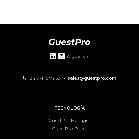
¡Síguenos!
+34 971 15 74 53
·
sales@guestpro.com
TECNOLOGÍA
GuestPro Manager
GuestPro Direct