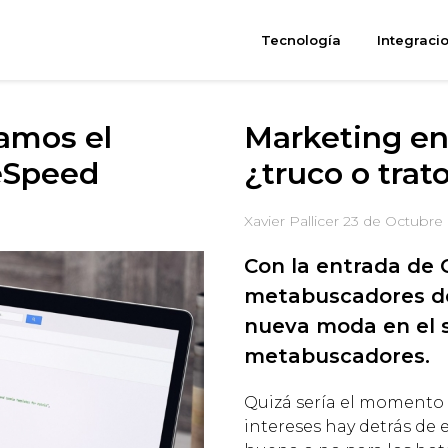
Tecnología
Integraci
amos el
Marketing e
eSpeed
¿truco o trat
Xavier Pallicer
23 de Octubre 
Con la entrada de G
metabuscadores de
nueva moda en el s
metabuscadores.
Quizá sería el momento
intereses hay detrás de e