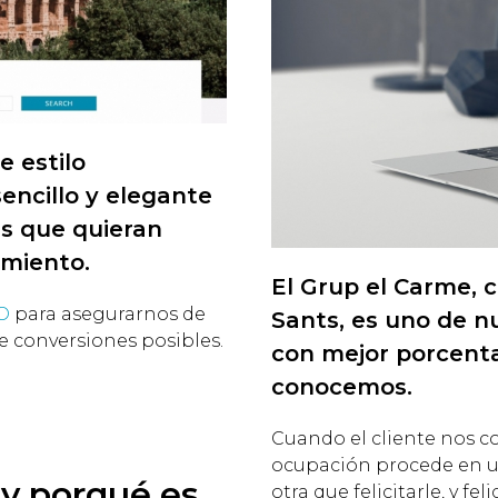
e estilo
sencillo y elegante
es que quieran
amiento.
El Grup el Carme, c
O
para asegurarnos de
Sants, es uno de n
 conversiones posibles.
con mejor porcenta
conocemos.
Cuando el cliente nos 
ocupación procede en un
y porqué es
otra que felicitarle, y fe