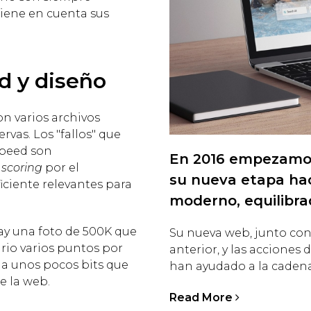
tiene en cuenta sus
ad y diseño
n varios archivos
rvas. Los "fallos" que
Speed son
En 2016 empezamos
l
scoring
por el
su nueva etapa ha
ficiente relevantes para
moderno, equilibra
ay una foto de 500K que
Su nueva web, junto con 
ario varios puntos por
anterior, y las acciones
 a unos pocos bits que
han ayudado a la cadena 
e la web.
Read More