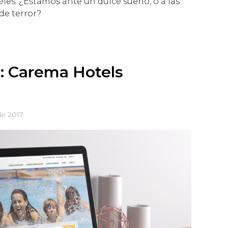
les. ¿Estamos ante un dulce sueño, o a las
de terror?
o: Carema Hotels
de 2017