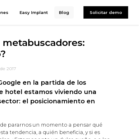
ones
Easy Implant
Blog
Solicitar demo
n metabuscadores:
o?
de 2017
oogle en la partida de los
 hotel estamos viviendo una
ector: el posicionamiento en
 de pararnos un momento a pensar qué
sta tendencia, a quién beneficia, y si es