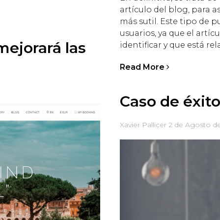
artículo del blog, para 
más sutil. Este tipo de 
usuarios, ya que el artí
 mejorará las
identificar y que está re
l
Read More
Caso de éxit
Xavier Pallicer
2 de Agosto d