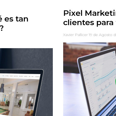
Pixel Market
é es tan
clientes para
?
Xavier Pallicer
19 de Agosto d