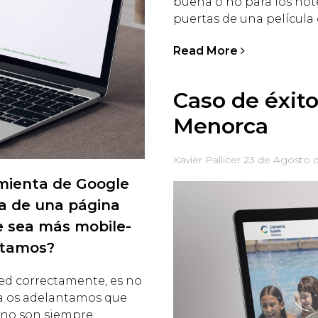
buena o no para los hote
puertas de una película 
Read More
Caso de éxit
Menorca
Xavier Pallicer
23 de Agosto 
mienta de Google
ga de una página
e sea más mobile-
sitamos?
ed correctamente, es no
Ya os adelantamos que
 no son siempre