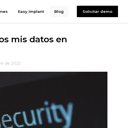
ones
Easy Implant
Blog
Solicitar demo
os mis datos en
re de 2022