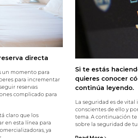
reserva directa
Si te estás haciend
os un momento para
quieres conocer có
eberes para incrementar
continúa leyendo.
nseguir reservas
siones complicado para
La seguridad es de vital
conscientes de ello y p
á claro que los
tema. A continuación te
r en esta línea para
sobre la seguridad de t
comercializadoras, ya
.
Read More