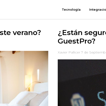
Tecnología
Integraci
ste verano?
¿Están segur
GuestPro?
Xavier Pallicer
7 de Septiemb