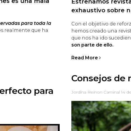
nes es una mala
Estrenamos revist
exhaustivo sobre n
servadas para toda la
Con el objetivo de refor
rees realmente que ha
hemos creado una revista
que nos ha ido sucediendo
son parte de ello.
Read More
Consejos de 
rfecto para
Jordina Reinon Caminal
14 d