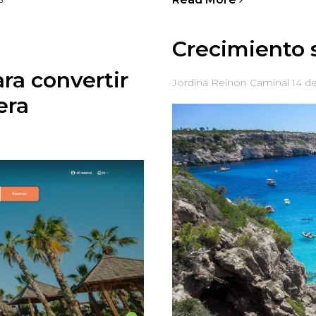
Crecimiento s
ara convertir
Jordina Reinon Caminal
14 d
era